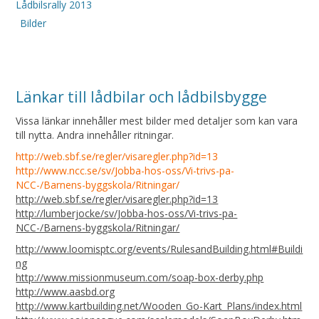
Lådbilsrally 2013
Bilder
Länkar till lådbilar och lådbilsbygge
Vissa länkar innehåller mest bilder med detaljer som kan vara
till nytta. Andra innehåller ritningar.
http://web.sbf.se/regler/visaregler.php?id=13
http://www.ncc.se/sv/Jobba-hos-oss/Vi-trivs-pa-
NCC-/Barnens-byggskola/Ritningar/
http://web.sbf.se/regler/visaregler.php?id=13
http://lumberjocke/sv/Jobba-hos-oss/Vi-trivs-pa-
NCC-/Barnens-byggskola/Ritningar/
http://www.loomisptc.org/events/RulesandBuilding.html#Buildi
ng
http://www.missionmuseum.com/soap-box-derby.php
http://www.aasbd.org
http://www.kartbuilding.net/Wooden_Go-Kart_Plans/index.html